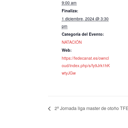
9:00 am
Finaliza:
1 diciembre, 2024 @ 3:30
pm
Categoría del Evento:
NATACIÓN
Web:
https://fedecanat.es/owncl
oud/index.php/s/fy9Jrk1hK
wtyJGw
2ª Jornada liga master de otoño TF