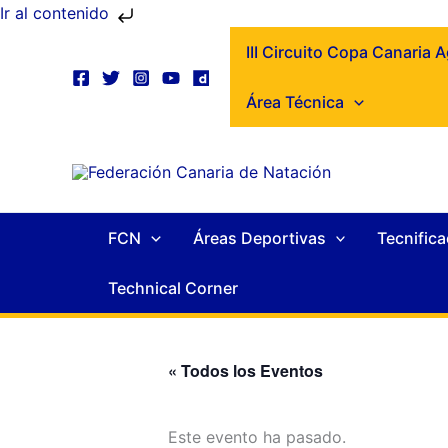
Ir
Ir al contenido
al
III Circuito Copa Canaria 
contenido
Área Técnica
FCN
Áreas Deportivas
Tecnifica
Technical Corner
« Todos los Eventos
Este evento ha pasado.