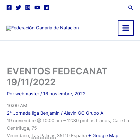
Ir
contenido
Busc
al
contenido
Main
Menu
EVENTOS FEDECANAT
19/11/2022
Por
webmaster
/
16 noviembre, 2022
10:00 AM
2ª Jornada liga Benjamin / Alevin GC Grupo A
19 noviembre @ 10:00 am – 12:30 pmLos Llanos, Calle La
Centrifuga, 75
Vecindario,
Las Palmas
35110 España
+ Google Map